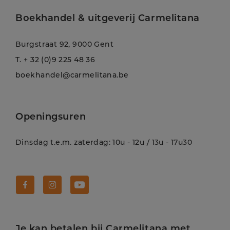
Boekhandel & uitgeverij Carmelitana
Burgstraat 92, 9000 Gent
T.
+ 32 (0)9 225 48 36
boekhandel@carmelitana.be
Openingsuren
Dinsdag t.e.m. zaterdag: 10u - 12u / 13u - 17u30
Volg Carmelitana op Facebook!
Volg Carmelitana op Instagram!
Volg Carmelitana op Youtube!
Je kan betalen bij Carmelitana met