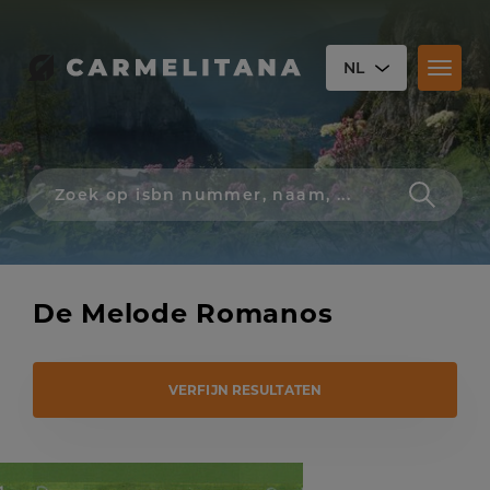
NL
Toggl
naviga
Zoek
op
isbn
nummer,
schrijver,
naam
De Melode Romanos
of
titel
VERFIJN RESULTATEN