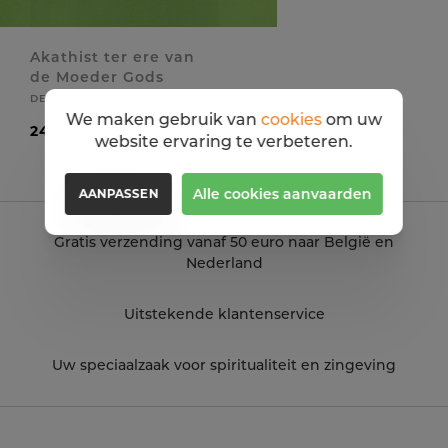
Akathist ter ere van
de Moeder Gods
DE MELODE ROMANOS
We maken gebruik van
cookies
om uw
24,95 EUR
website ervaring te verbeteren.
Alle cookies aanvaarden
AANPASSEN
Gratis verzending vanaf 50 euro naar België en
Nederland
Uitstekende klantenservice
Uw speciaalzaak voor spiritualiteit en zingeving