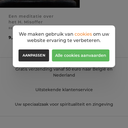
Een meditatie over
het H. Misoffer
REUS JOHANNES, S.J.
We maken gebruik van
cookies
om uw
9,50 EUR
website ervaring te verbeteren.
Alle cookies aanvaarden
AANPASSEN
Gratis verzending vanaf 50 euro naar België en
Nederland
Uitstekende klantenservice
Uw speciaalzaak voor spiritualiteit en zingeving