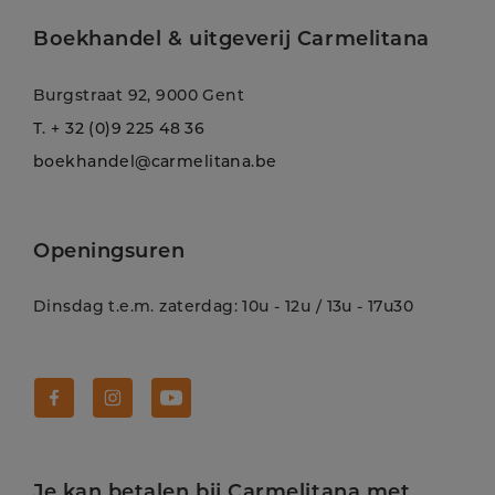
Boekhandel & uitgeverij Carmelitana
Burgstraat 92, 9000 Gent
T.
+ 32 (0)9 225 48 36
boekhandel@carmelitana.be
Openingsuren
Dinsdag t.e.m. zaterdag: 10u - 12u / 13u - 17u30
Volg Carmelitana op Facebook!
Volg Carmelitana op Instagram!
Volg Carmelitana op Youtube!
Je kan betalen bij Carmelitana met