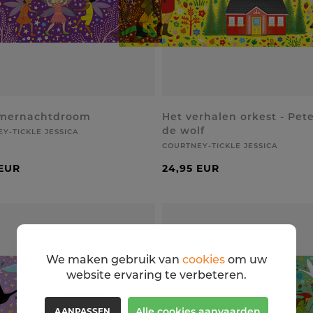
mernachtdroom
Het verhalen orkest - Pet
de wolf
Y-TICKLE JESSICA
COURTNEY-TICKLE JESSICA
 EUR
24,95 EUR
We maken gebruik van
cookies
om uw
website ervaring te verbeteren.
Alle cookies aanvaarden
AANPASSEN