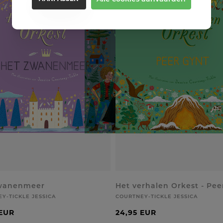
wanenmeer
Het verhalen Orkest - Pee
Y-TICKLE JESSICA
COURTNEY-TICKLE JESSICA
 EUR
24,95 EUR