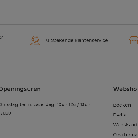
ar
Uitstekende klantenservice
Openingsuren
Websho
Dinsdag t.e.m. zaterdag: 10u - 12u / 13u -
Boeken
17u30
Dvd's
Wenskaar
Geschenk