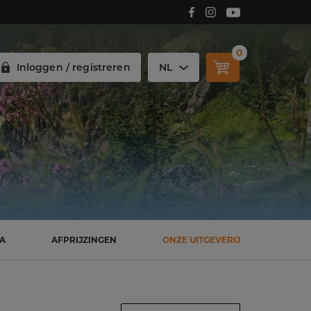
Volg Carmelitana op Facebook!
Volg Carmelitana op Instagram!
Volg Carmelitana op Youtube!
0
Inloggen / registreren
NL
SA
AFPRIJZINGEN
ONZE UITGEVERIJ