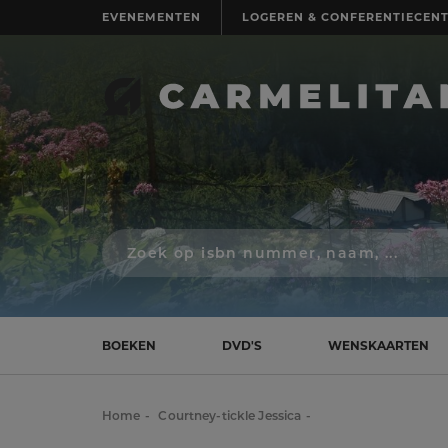
EVENEMENTEN
LOGEREN & CONFERENTIECEN
Zoek
op
isbn
nummer,
schrijver,
naam
BOEKEN
DVD'S
WENSKAARTEN
of
titel
Home
Courtney-tickle Jessica