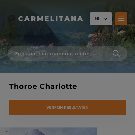
NL
Toggl
naviga
Zoek
op
isbn
nummer,
schrijver,
naam
Thoroe Charlotte
of
titel
VERFIJN RESULTATEN