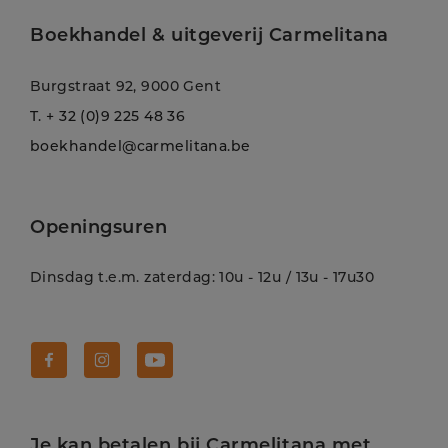
Boekhandel & uitgeverij Carmelitana
Burgstraat 92, 9000 Gent
T.
+ 32 (0)9 225 48 36
boekhandel@carmelitana.be
Openingsuren
Dinsdag t.e.m. zaterdag: 10u - 12u / 13u - 17u30
Volg Carmelitana op Facebook!
Volg Carmelitana op Instagram!
Volg Carmelitana op Youtube!
Je kan betalen bij Carmelitana met