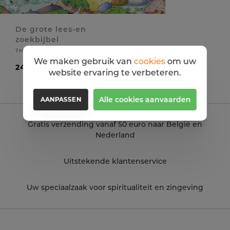
De grote lees-en
zoekbijbel
THOROE CHARLOTTE
We maken gebruik van
cookies
om uw
24,99 EUR
website ervaring te verbeteren.
Alle cookies aanvaarden
AANPASSEN
Gratis verzending vanaf 50 euro naar België en
Nederland
Uitstekende klantenservice
Uw speciaalzaak voor spiritualiteit en zingeving