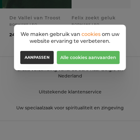
De Vallei van Troost
Felix zoekt geluk
BORMANS LEO
BORMANS LEO
We maken gebruik van
cookies
om uw
24,99 EUR
19,99 EUR
website ervaring te verbeteren.
Alle cookies aanvaarden
AANPASSEN
Gratis verzending vanaf 50 euro naar België en
Nederland
Uitstekende klantenservice
Uw speciaalzaak voor spiritualiteit en zingeving