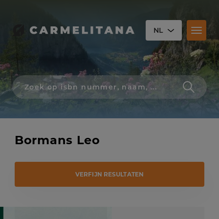
NL
Toggl
naviga
Zoek
op
isbn
nummer,
schrijver,
naam
Bormans Leo
of
titel
VERFIJN RESULTATEN